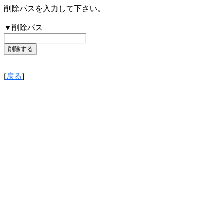
削除パスを入力して下さい。
▼削除パス
[
戻る
]