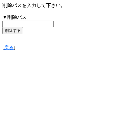
削除パスを入力して下さい。
▼削除パス
[
戻る
]