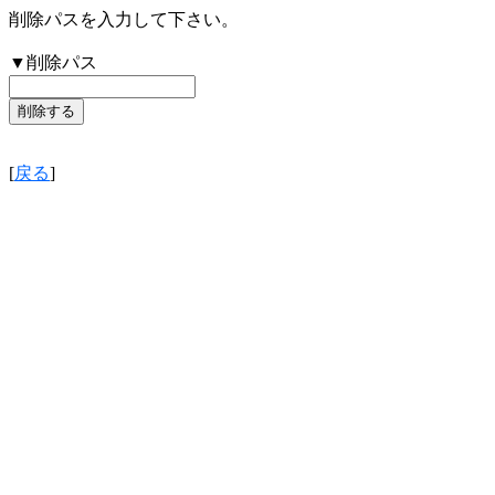
削除パスを入力して下さい。
▼削除パス
[
戻る
]