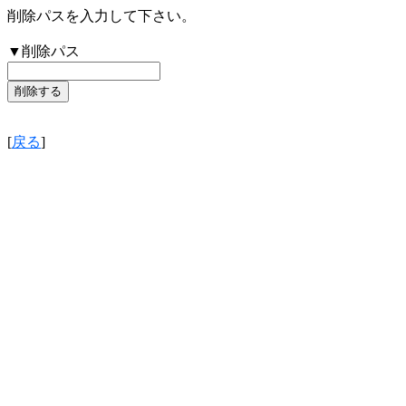
削除パスを入力して下さい。
▼削除パス
[
戻る
]