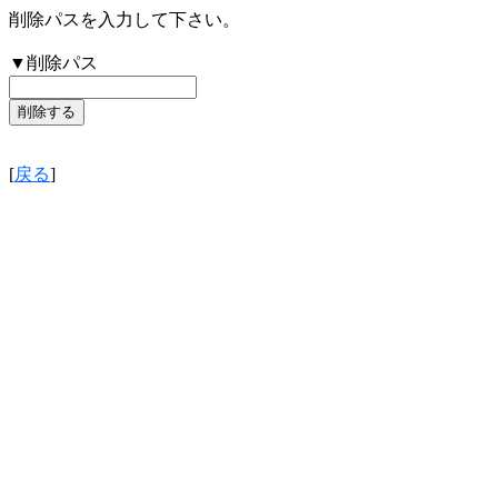
削除パスを入力して下さい。
▼削除パス
[
戻る
]