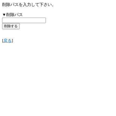
削除パスを入力して下さい。
▼削除パス
[
戻る
]