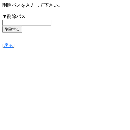
削除パスを入力して下さい。
▼削除パス
[
戻る
]