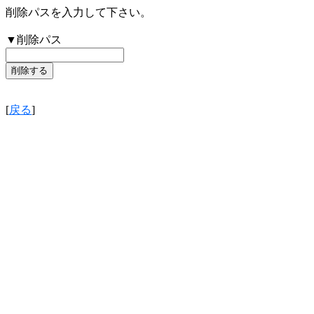
削除パスを入力して下さい。
▼削除パス
[
戻る
]