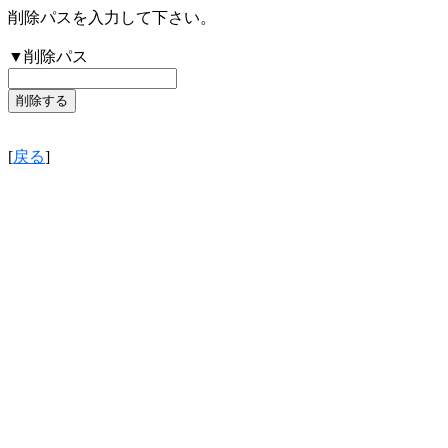
削除パスを入力して下さい。
▼削除パス
[
戻る
]