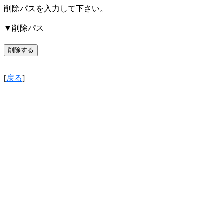
削除パスを入力して下さい。
▼削除パス
[
戻る
]