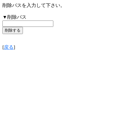
削除パスを入力して下さい。
▼削除パス
[
戻る
]