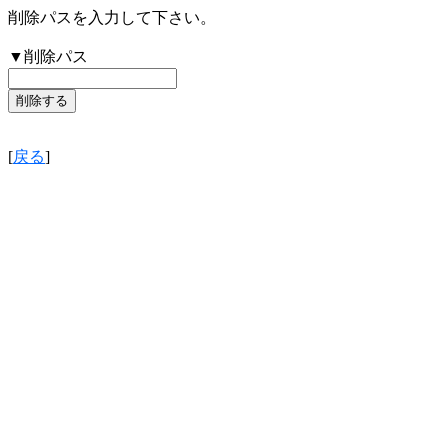
削除パスを入力して下さい。
▼削除パス
[
戻る
]