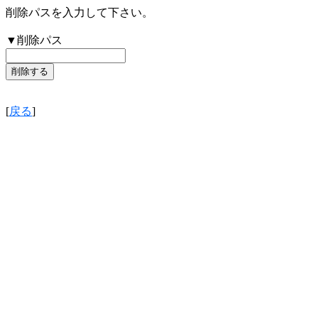
削除パスを入力して下さい。
▼削除パス
[
戻る
]