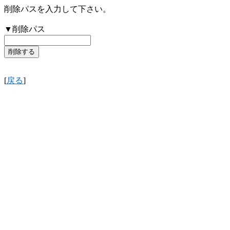
削除パスを入力して下さい。
▼削除パス
[
戻る
]