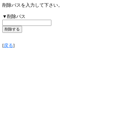
削除パスを入力して下さい。
▼削除パス
[
戻る
]