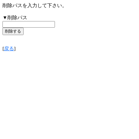
削除パスを入力して下さい。
▼削除パス
[
戻る
]