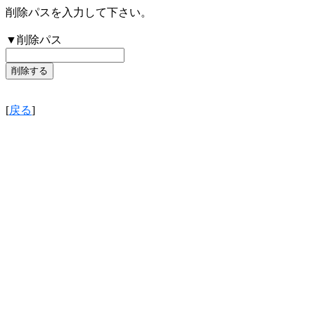
削除パスを入力して下さい。
▼削除パス
[
戻る
]