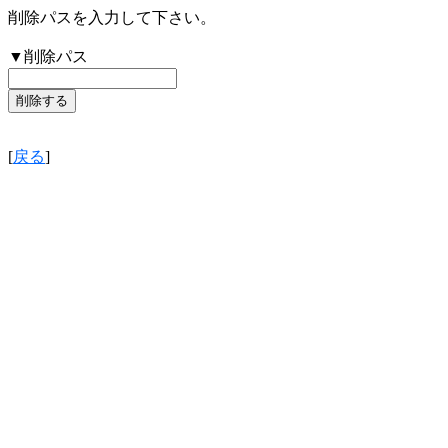
削除パスを入力して下さい。
▼削除パス
[
戻る
]