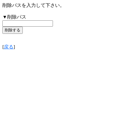
削除パスを入力して下さい。
▼削除パス
[
戻る
]