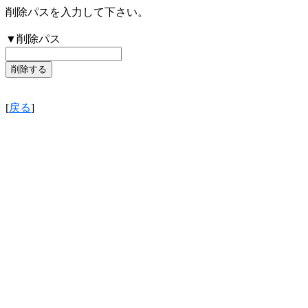
削除パスを入力して下さい。
▼削除パス
[
戻る
]