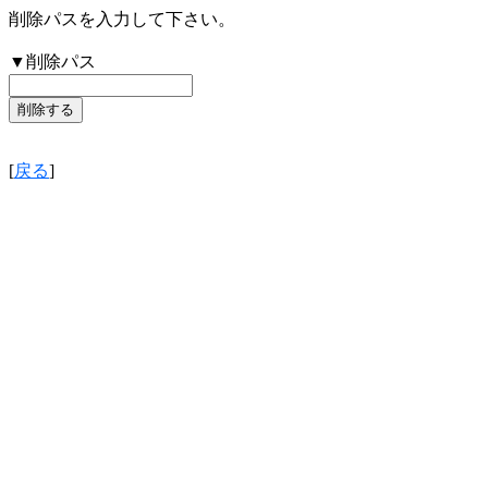
削除パスを入力して下さい。
▼削除パス
[
戻る
]