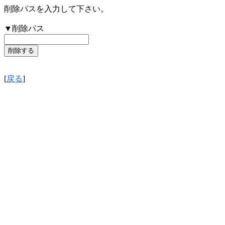
削除パスを入力して下さい。
▼削除パス
[
戻る
]