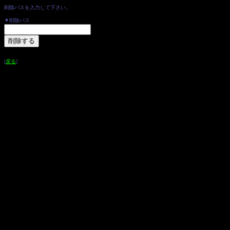
削除パスを入力して下さい。
▼削除パス
[
戻る
]