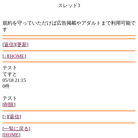
スレッド3
規約を守っていただけば広告掲載やアダルトまで利用可能で
す
[
返信
][
更新
]
[
↓
][
HOME
]
テスト
てすと
05/18 21:15
0件
テスト
[
削除
]
[
↑
][
返信
]
[
一覧に戻る
]
[
HOME
]