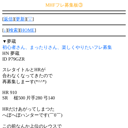
MHFフレ募集板③
[
返信
][
更新
][
▽
]
[
↓
][
検索
][
HOME
]
▼
夢蔵
初心者さん、まったりさん、楽しくやりたいフレ募集
HN 夢蔵
ID P79GZR
スレタイトルとHRが
合わなくなってきたので
再募集しまーす(*^^*)
HR 910
SR 槌500 片手280 弓140
HRだけあがってしまつた
へぼへぼハンターです(￣0￣)
この前なんか上位のレウスで