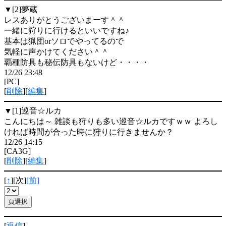
▼[2]
夢蔵
レスありがとうございまーす＾＾
一緒に狩りに行けるといいですね♪
基本は猟団orソロでやってるので
気軽に声かけてください＾＾
覇種防具も秘伝防具もないけど・・・・
12/26 23:48
[PC]
[
削除
][
編集
]
▼[1]
巡音☆ルカ
こんにちは～ 雑談も狩りも多い巡音☆ルカですｗｗ よろし
ければ時間が合った時に狩りに行きませんか？
12/26 14:15
[CA3G]
[
削除
][
編集
]
[
↑
][次]
[前]
[
返信
]