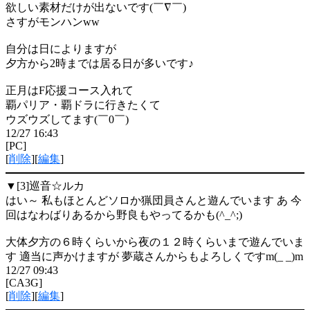
欲しい素材だけが出ないです(￣∇￣)
さすがモンハンww
自分は日によりますが
夕方から2時までは居る日が多いです♪
正月はF応援コース入れて
覇パリア・覇ドラに行きたくて
ウズウズしてます(￣0￣)
12/27 16:43
[PC]
[
削除
][
編集
]
▼[3]
巡音☆ルカ
はい～ 私もほとんどソロか猟団員さんと遊んでいます あ 今
回はなわばりあるから野良もやってるかも(^_^;)
大体夕方の６時くらいから夜の１２時くらいまで遊んでいま
す 適当に声かけますが 夢蔵さんからもよろしくですm(_ _)m
12/27 09:43
[CA3G]
[
削除
][
編集
]