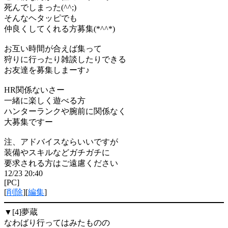
死んでしまった(^^;)
そんなヘタッピでも
仲良くしてくれる方募集(*^^*)
お互い時間が合えば集って
狩りに行ったり雑談したりできる
お友達を募集しまーす♪
HR関係ないさー
一緒に楽しく遊べる方
ハンターランクや腕前に関係なく
大募集ですー
注、アドバイスならいいですが
装備やスキルなどガチガチに
要求される方はご遠慮ください
12/23 20:40
[PC]
[
削除
][
編集
]
▼[4]
夢蔵
なわばり行ってはみたものの