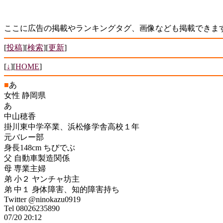
ここに広告の掲載やランキングタグ、画像なども掲載できま
[
投稿
][
検索
][
更新
]
[
↓
][
HOME
]
■
あ
女性 静岡県
あ
中山穂香
掛川東中学卒業、浜松修学舎高校１年
元バレー部
身長148cm ちびでぶ
父 自動車製造関係
母 専業主婦
弟 小２ ヤンチャ坊主
弟 中１ 身体障害、知的障害持ち
Twitter @ninokazu0919
Tel 08026235890
07/20 20:12