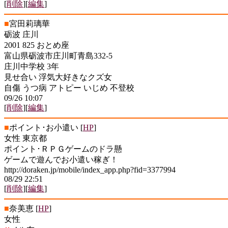
[
削除
][
編集
]
■
宮田莉璃華
砺波 庄川
2001 825 おとめ座
富山県砺波市庄川町青島332-5
庄川中学校 3年
見せ合い 浮気大好きなクズ女
自傷 うつ病 アトピー いじめ 不登校
09/26 10:07
[
削除
][
編集
]
■
ポイント･お小遣い
[
HP
]
女性 東京都
ポイント･ＲＰＧゲームのドラ懸
ゲームで遊んでお小遣い稼ぎ！
http://doraken.jp/mobile/index_app.php?fid=3377994
08/29 22:51
[
削除
][
編集
]
■
奈美恵
[
HP
]
女性