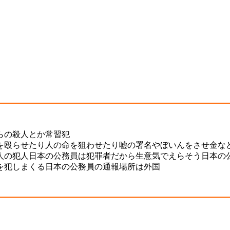
らの殺人とか常習犯
を殴らせたり人の命を狙わせたり嘘の署名やぼいんをさせ金な
人の犯人日本の公務員は犯罪者だから生意気でえらそう日本の
を犯しまくる日本の公務員の通報場所は外国