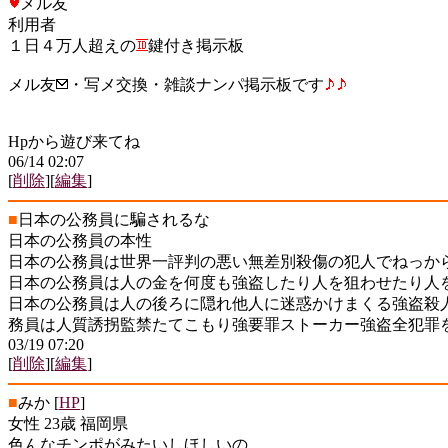
メル友
利用者
１日４万人超えの
鍵付き掲示板
メル友
・写メ交換・雑談ナンパ掲示板です
Hpから遊び来てね
06/14 02:07
[
削除
][
編集
]
■
日本の公務員に騙されるな
日本の公務員の本性
日本の公務員は世界一評判の悪い無差別殺傷の犯人でねっか
日本の公務員は人の金を何度も強盗したり人を狙わせたり人
日本の公務員は人の後ろに隠れ他人に迷惑かけまくる強盗殺
務員は人質誘拐監禁たてこもり強要罪ストーカー強盗全犯罪
03/19 07:20
[
削除
][
編集
]
■
みか
[
HP
]
女性 23歳 福岡県
色んなチンポがみたいしほしいの