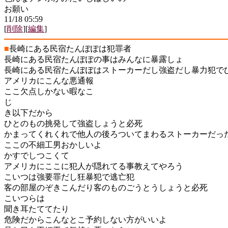
お願い
11/18 05:59
[
削除
][
編集
]
■
長崎にある民宿たんぽぽは犯罪者
長崎にある民宿たんぽぽの事はみんなに暴露しょ
長崎にある民宿たんぽぽはストーカーだし強盗だし暴力犯で
アメリカにこんな悪通報
ここ欠点しかない暇なこ
じ
き以下だから
ひとのもの挑発して強盗しょうと必死
かまってくれくれで他人の後ろついてまわるストーカーだっ
ここの不細工男おかしいよ
かすでしつこくて
アメリカにここに犯人が隠れてる事教えてやろう
こいつは強要罪だし狂暴犯で逃亡犯
客の部屋のぞきこんだり客のものごうとうしょうと必死
こいつらは
聞き耳たててたり
危険だからこんなとこ予約しない方がいいよ