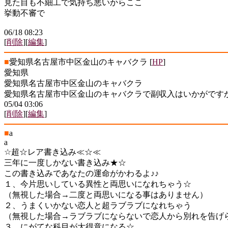
見た目も不細工で気持ち悪いからここ
挙動不審で
06/18 08:23
[
削除
][
編集
]
■
愛知県名古屋市中区金山のキャバクラ
[
HP
]
愛知県
愛知県名古屋市中区金山のキャバクラ
愛知県名古屋市中区金山のキャバクラで副収入はいかがです
05/04 03:06
[
削除
][
編集
]
■
a
a
☆超☆レア書き込み≪☆≪
三年に一度しかない書き込み★☆
この書き込みであなたの運命がかわるよ♪♪
１、今片思いしている異性と両思いになれちゃう☆
（無視した場合→二度と両思いになる事はありません）
２、うまくいかない恋人と超ラブラブになれちゃう
（無視した場合→ラブラブにならないで恋人から別れを告げ
３、にがてな科目が大得意になる☆