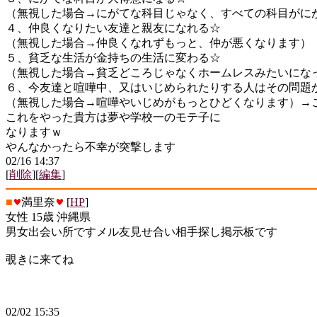
（無視した場合→にがてな科目じゃなく、すべての科目がに
４、仲良くなりたい友達と親友になれる☆
（無視した場合→仲良くなれずもっと、仲が悪くなります）
５、貧乏な生活が金持ちの生活に変わる☆
（無視した場合→貧乏どころじゃなくホームレスみたいにな
６、今友達と喧嘩中、又はいじめられたりする人はその問題
（無視した場合→喧嘩やいじめがもっとひどくなります）→こ
これをやった貴方は夢や学校一のモテ子に
なりますｗ
やんなかったら不幸が突撃します
02/16 14:37
[
削除
][
編集
]
■
満里奈
[
HP
]
女性 15歳 沖縄県
男女出会い所ですメル友見せ合い相手探し掲示板です
覗きに来てね
02/02 15:35