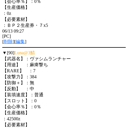
【会心率％】：0％
【生産価格】
：0z
【必要素材】
：ＢＰ２生産券・７x5
06/13 09:27
[PC]
[
削除
][
編集
]
▼[90]
Luna@3鯖
【武器名】：ヴァシムランチャー
【用途】 ：麻痺撃ち
【RARE】 ：7
【攻撃力】：384
【防御＋】：無
【反動】 ：中
【装填速度】：普通
【スロット】：0
【会心率％】：0％
【生産価格】
：42500z
【必要素材】