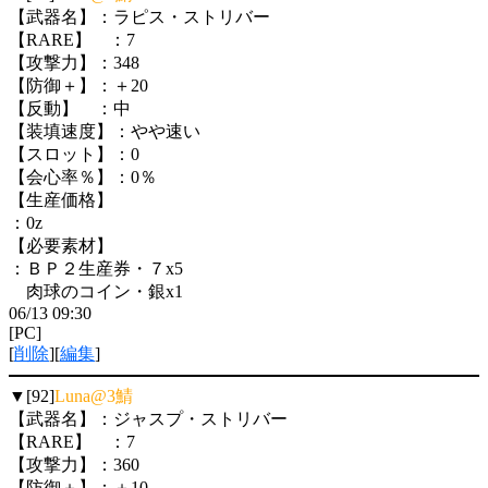
【武器名】：ラピス・ストリバー
【RARE】 ：7
【攻撃力】：348
【防御＋】：＋20
【反動】 ：中
【装填速度】：やや速い
【スロット】：0
【会心率％】：0％
【生産価格】
：0z
【必要素材】
：ＢＰ２生産券・７x5
肉球のコイン・銀x1
06/13 09:30
[PC]
[
削除
][
編集
]
▼[92]
Luna@3鯖
【武器名】：ジャスプ・ストリバー
【RARE】 ：7
【攻撃力】：360
【防御＋】：＋10