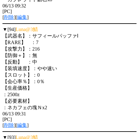
06/13 09:32
[PC]
[
削除
][
編集
]
▼[94]
Luna@3鯖
【武器名】：サフィールパッファⅠ
【RARE】 ：7
【攻撃力】：216
【防御＋】：無
【反動】 ：中
【装填速度】：やや速い
【スロット】：0
【会心率％】：0％
【生産価格】
：2500z
【必要素材】
：ネカフェの塊Ｎx2
06/13 09:31
[PC]
[
削除
][
編集
]
▼[93]
Luna@3鯖