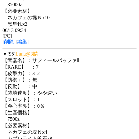
：35000z
【必要素材】
：ネカフェの塊Ｎx10
黒星鉄x2
06/13 09:34
[PC]
[
削除
][
編集
]
▼[95]
Luna@3鯖
【武器名】：サフィールパッファⅡ
【RARE】 ：7
【攻撃力】：312
【防御＋】：無
【反動】 ：中
【装填速度】：やや速い
【スロット】：1
【会心率％】：0％
【生産価格】
：7500z
【必要素材】
：ネカフェの塊Ｎx4
カブレライト鉱石x8