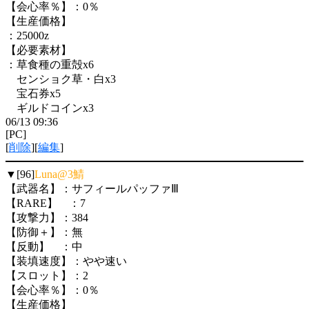
【会心率％】：0％
【生産価格】
：25000z
【必要素材】
：草食種の重殻x6
センショク草・白x3
宝石券x5
ギルドコインx3
06/13 09:36
[PC]
[
削除
][
編集
]
▼[96]
Luna@3鯖
【武器名】：サフィールパッファⅢ
【RARE】 ：7
【攻撃力】：384
【防御＋】：無
【反動】 ：中
【装填速度】：やや速い
【スロット】：2
【会心率％】：0％
【生産価格】