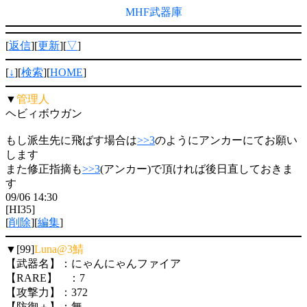
MHF武器庫
[
返信
][
更新
][
▽
]
[
↓
][
検索
][
HOME
]
▼
管理人
ヘビィボウガン
もし派生先に飛ばす場合は
>>3
のようにアンカーにてお願い
します
また修正指摘も
>>3
(アンカー)で頂ければ後日直しておきま
す
09/06 14:30
[HI35]
[
削除
][
編集
]
▼[99]
Luna@3鯖
【武器名】：にゃんにゃんファイア
【RARE】 ：7
【攻撃力】：372
【防御＋】：無