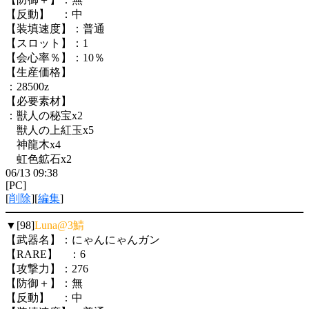
【反動】 ：中
【装填速度】：普通
【スロット】：1
【会心率％】：10％
【生産価格】
：28500z
【必要素材】
：獣人の秘宝x2
獣人の上紅玉x5
神龍木x4
虹色鉱石x2
06/13 09:38
[PC]
[
削除
][
編集
]
▼[98]
Luna@3鯖
【武器名】：にゃんにゃんガン
【RARE】 ：6
【攻撃力】：276
【防御＋】：無
【反動】 ：中