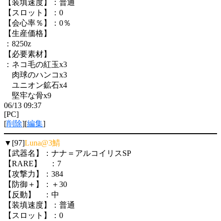
【装填速度】：普通
【スロット】：0
【会心率％】：0％
【生産価格】
：8250z
【必要素材】
：ネコ毛の紅玉x3
肉球のハンコx3
ユニオン鉱石x4
堅牢な骨x9
06/13 09:37
[PC]
[
削除
][
編集
]
▼[97]
Luna@3鯖
【武器名】：ナナ＝アルコイリスSP
【RARE】 ：7
【攻撃力】：384
【防御＋】：＋30
【反動】 ：中
【装填速度】：普通
【スロット】：0