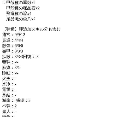
：甲殻種の重殻x2
甲殻種の秘晶石x2
飛竜種の涙x4
尾晶蠍の尖爪x2
【弾種】弾追加スキル分も含む
通常：9/9/12
貫通：4/4/4
散弾：6/6/6
徹甲：3/3/3
拡散：3/3/3回復：-/-
毒弾：-/-
麻痺：3/1
睡眠：-/-
火炎：-
水冷：-
電撃：-
氷結：-
滅龍：-捕獲：2
ペ弾：2
鬼人：-
硬化：-