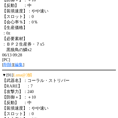
【反動】 ：中
【装填速度】：やや速い
【スロット】：0
【会心率％】：0％
【生産価格】
：0z
【必要素材】
：ＢＰ２生産券・７x5
黒狼鳥の鱗x2
06/13 09:28
[PC]
[
削除
][
編集
]
▼[91]
Luna@3鯖
【武器名】：コーラル・ストリバー
【RARE】 ：7
【攻撃力】：240
【防御＋】：＋10
【反動】 ：中
【装填速度】：やや速い
【スロット】：0