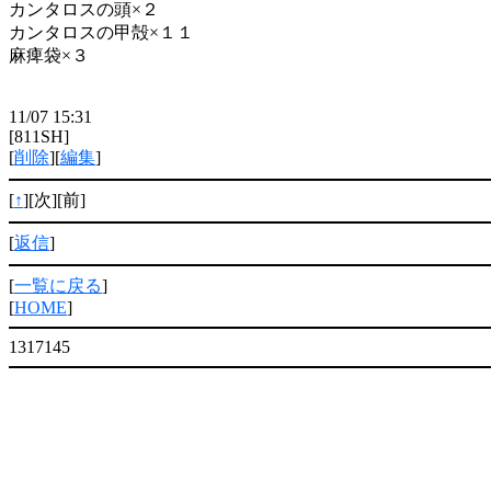
カンタロスの頭×２
カンタロスの甲殻×１１
麻痺袋×３
11/07 15:31
[811SH]
[
削除
][
編集
]
[
↑
][次][前]
[
返信
]
[
一覧に戻る
]
[
HOME
]
1317145