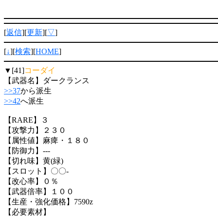
[
返信
][
更新
][
▽
]
[
↓
][
検索
][
HOME
]
▼[41]
コーダイ
【武器名】ダークランス
>>37
から派生
>>42
へ派生
【RARE】３
【攻撃力】２３０
【属性値】麻痺・１８０
【防御力】---
【切れ味】黄(緑)
【スロット】〇〇-
【改心率】０％
【武器倍率】１００
【生産・強化価格】7590z
【必要素材】