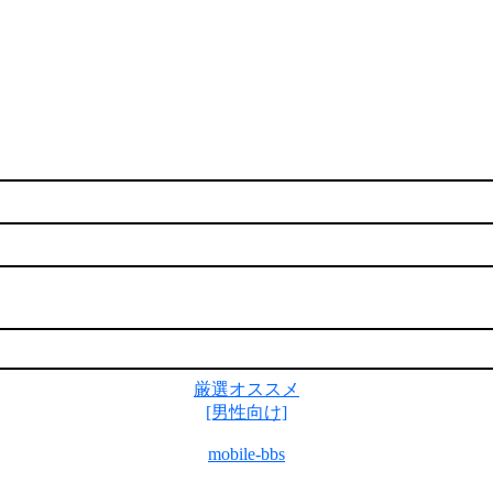
厳選オススメ
[男性向け]
mobile-bbs