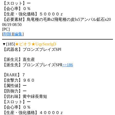
【スロット】ー
【会心率】０％
【生産・強化価格】５００００ｚ
【必要素材】鳥竜種の毛Ⅲx2飛竜種の皮Ⅰx5アンバル鉱石x20
06/19 08:50
[PC]
[
削除
][
編集
]
▼[185]
★ビオラ★UqySerefgD
【武器名】ブロンズブレイズSPⅠ
【派生元】直生産
【派生先】ブロンズブレイズSPⅡ
>>186
【RARE】７
【攻撃力】９６０
【属性値】ー
【防御力】ー
【切れ味】黄中緑長青短
【スロット】ー
【会心率】０％
【生産・強化価格】４００００ｚ