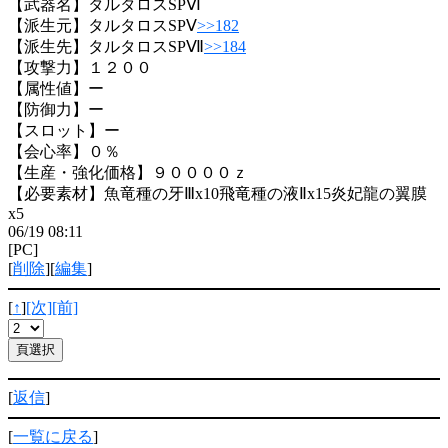
【武器名】タルタロスSPⅥ
【派生元】タルタロスSPⅤ
>>182
【派生先】タルタロスSPⅦ
>>184
【攻撃力】１２００
【属性値】ー
【防御力】ー
【スロット】ー
【会心率】０％
【生産・強化価格】９００００ｚ
【必要素材】魚竜種の牙Ⅲx10飛竜種の液Ⅱx15炎妃龍の翼膜
x5
06/19 08:11
[PC]
[
削除
][
編集
]
[
↑
]
[次]
[前]
[
返信
]
[
一覧に戻る
]