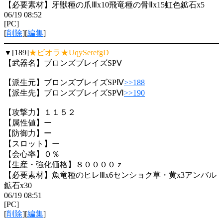
【必要素材】牙獣種の爪Ⅲx10飛竜種の骨Ⅱx15虹色鉱石x5
06/19 08:52
[PC]
[
削除
][
編集
]
▼[189]
★ビオラ★UqySerefgD
【武器名】ブロンズブレイズSPⅤ
【派生元】ブロンズブレイズSPⅣ
>>188
【派生先】ブロンズブレイズSPⅥ
>>190
【攻撃力】１１５２
【属性値】ー
【防御力】ー
【スロット】ー
【会心率】０％
【生産・強化価格】８００００ｚ
【必要素材】魚竜種のヒレⅢx6センショク草・黄x3アンバル
鉱石x30
06/19 08:51
[PC]
[
削除
][
編集
]