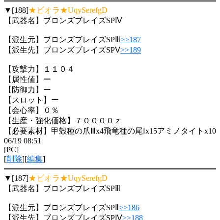
▼[188]
★ビオラ★UqySerefgD
【武器名】ブロンズブレイズSPⅣ
【派生元】ブロンズブレイズSPⅢ
>>187
【派生先】ブロンズブレイズSPⅤ
>>189
【攻撃力】１１０４
【属性値】ー
【防御力】ー
【スロット】ー
【会心率】０％
【生産・強化価格】７００００ｚ
【必要素材】甲殻種の爪Ⅲx4飛竜種の尾Ⅰx15アミノタイトx10
06/19 08:51
[PC]
[
削除
][
編集
]
▼[187]
★ビオラ★UqySerefgD
【武器名】ブロンズブレイズSPⅢ
【派生元】ブロンズブレイズSPⅡ
>>186
【派生先】ブロンズブレイズSPⅣ
>>188