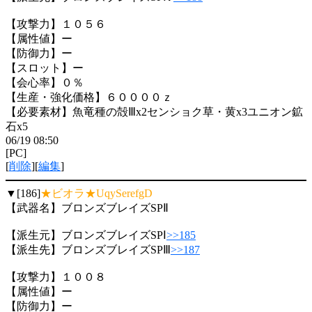
【攻撃力】１０５６
【属性値】ー
【防御力】ー
【スロット】ー
【会心率】０％
【生産・強化価格】６００００ｚ
【必要素材】魚竜種の殻Ⅲx2センショク草・黄x3ユニオン鉱
石x5
06/19 08:50
[PC]
[
削除
][
編集
]
▼[186]
★ビオラ★UqySerefgD
【武器名】ブロンズブレイズSPⅡ
【派生元】ブロンズブレイズSPⅠ
>>185
【派生先】ブロンズブレイズSPⅢ
>>187
【攻撃力】１００８
【属性値】ー
【防御力】ー