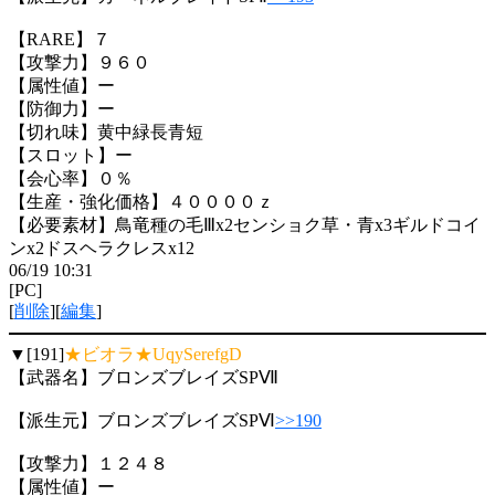
【RARE】７
【攻撃力】９６０
【属性値】ー
【防御力】ー
【切れ味】黄中緑長青短
【スロット】ー
【会心率】０％
【生産・強化価格】４００００ｚ
【必要素材】鳥竜種の毛Ⅲx2センショク草・青x3ギルドコイ
ンx2ドスヘラクレスx12
06/19 10:31
[PC]
[
削除
][
編集
]
▼[191]
★ビオラ★UqySerefgD
【武器名】ブロンズブレイズSPⅦ
【派生元】ブロンズブレイズSPⅥ
>>190
【攻撃力】１２４８
【属性値】ー