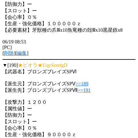
【防御力】ー
【スロット】ー
【会心率】０％
【生産・強化価格】１０００００ｚ
【必要素材】牙獣種の爪Ⅲx10魚竜種の殻Ⅲx10黒星鉄x8
06/19 08:53
[PC]
[
削除
][
編集
]
▼[190]
★ビオラ★UqySerefgD
【武器名】ブロンズブレイズSPⅥ
【派生元】ブロンズブレイズSPⅤ
>>189
【派生先】ブロンズブレイズSPⅦ
>>191
【攻撃力】１２００
【属性値】ー
【防御力】ー
【スロット】ー
【会心率】０％
【生産・強化価格】９００００ｚ