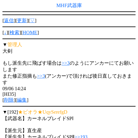
MHF武器庫
[
返信
][
更新
][
▽
]
[
↓
][
検索
][
HOME
]
▼
管理人
大剣
もし派生先に飛ばす場合は
>>3
のようにアンカーにてお願い
します
また修正指摘も
>>3
(アンカー)で頂ければ後日直しておきま
す
09/06 14:24
[HI35]
[
削除
][
編集
]
▼[192]
★ビオラ★UqySerefgD
【武器名】カーネルブレイドSPⅠ
【派生元】直生産
【派生先】カーネルブレイドSPⅡ
>>193