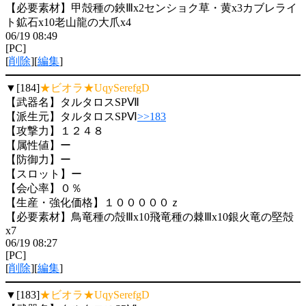
【必要素材】甲殻種の鋏Ⅲx2センショク草・黄x3カブレライ
ト鉱石x10老山龍の大爪x4
06/19 08:49
[PC]
[
削除
][
編集
]
▼[184]
★ビオラ★UqySerefgD
【武器名】タルタロスSPⅦ
【派生元】タルタロスSPⅥ
>>183
【攻撃力】１２４８
【属性値】ー
【防御力】ー
【スロット】ー
【会心率】０％
【生産・強化価格】１０００００ｚ
【必要素材】鳥竜種の殻Ⅲx10飛竜種の棘Ⅲx10銀火竜の堅殻
x7
06/19 08:27
[PC]
[
削除
][
編集
]
▼[183]
★ビオラ★UqySerefgD