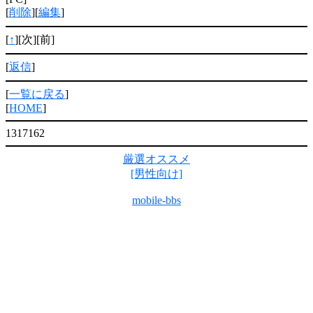
[
削除
][
編集
]
[
↑
][次][前]
[
返信
]
[
一覧に戻る
]
[
HOME
]
1317162
厳選オススメ
[男性向け]
mobile-bbs