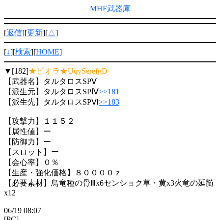
MHF武器庫
[
返信
][
更新
][
△
]
[
↓
][
検索
][
HOME
]
▼[182]
★ビオラ★UqySerefgD
【武器名】タルタロスSPⅤ
【派生元】タルタロスSPⅣ
>>181
【派生先】タルタロスSPⅥ
>>183
【攻撃力】１１５２
【属性値】ー
【防御力】ー
【スロット】ー
【会心率】０％
【生産・強化価格】８００００ｚ
【必要素材】鳥竜種の骨Ⅲx6センショク草・黄x3火竜の延髄
x12
06/19 08:07
[PC]