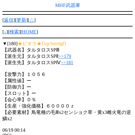
MHF武器庫
[
返信
][
更新
][
△
]
[
↓
][
検索
][
HOME
]
▼[180]
★ビオラ★UqySerefgD
【武器名】タルタロスSPⅢ
【派生元】タルタロスSPⅡ
>>179
【派生先】タルタロスSPⅣ
>>181
【攻撃力】１０５６
【属性値】ー
【防御力】ー
【スロット】ー
【会心率】０％
【生産・強化価格】６００００ｚ
【必要素材】鳥竜種の毛Ⅲx2センショク草・黄x3雌火竜の逆
鱗x2
06/19 00:14