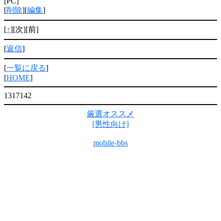
[PC]
[
削除
][
編集
]
[
↑
][次][前]
[
返信
]
[
一覧に戻る
]
[
HOME
]
1317142
厳選オススメ
[男性向け]
mobile-bbs