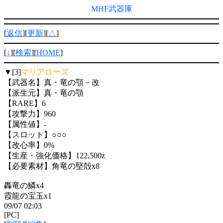
MHF武器庫
[
返信
][
更新
][
△
]
[
↓
][
検索
][
HOME
]
▼[3]
マリアローズ
【武器名】真・竜の顎－改
【派生元】真・竜の顎
【RARE】6
【攻撃力】960
【属性値】-
【スロット】○○○
【改心率】0%
【生産・強化価格】122,500z
【必要素材】角竜の堅殻x8
轟竜の鱗x4
霞龍の宝玉x1
09/07 02:03
[PC]