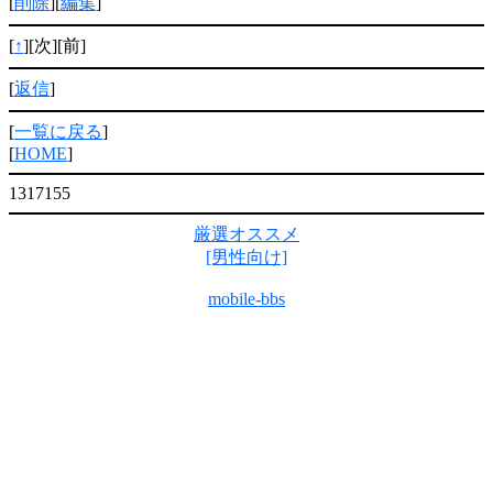
[
削除
][
編集
]
[
↑
][次][前]
[
返信
]
[
一覧に戻る
]
[
HOME
]
1317155
厳選オススメ
[男性向け]
mobile-bbs