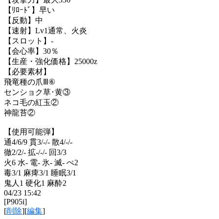
【ﾘﾛｰﾄﾞ】早い
【反動】中
【速射】Lv1通常、火炎
【スロット】-
【会心率】30％
【生産・強化価格】25000z
【必要素材】
飛竜種の爪Ⅲ⑥
センショク草･黄③
ネコ毛の紅玉②
神龍苔②
【使用可能弾】
通4/6/9 貫3/-/- 散4/-/-
徹2/2/- 拡-/-/- 回3/3
火6 水- 電- 氷- 滅- ぺ2
毒3/1 麻痺3/1 睡眠3/1
鬼人1 硬化1 麻酔2
04/23 15:42
[P905i]
[
削除
][
編集
]