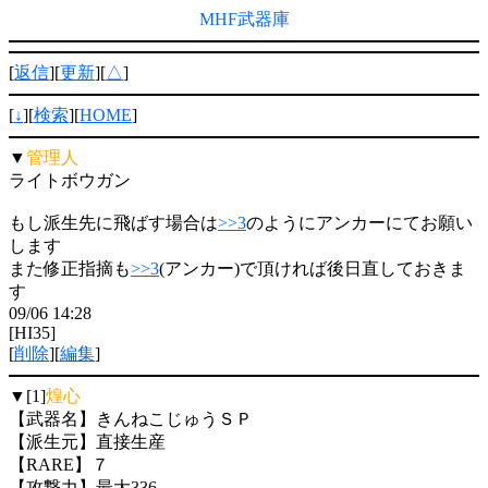
MHF武器庫
[
返信
][
更新
][
△
]
[
↓
][
検索
][
HOME
]
▼
管理人
ライトボウガン
もし派生先に飛ばす場合は
>>3
のようにアンカーにてお願い
します
また修正指摘も
>>3
(アンカー)で頂ければ後日直しておきま
す
09/06 14:28
[HI35]
[
削除
][
編集
]
▼[1]
煌心
【武器名】きんねこじゅうＳＰ
【派生元】直接生産
【RARE】７
【攻撃力】最大336