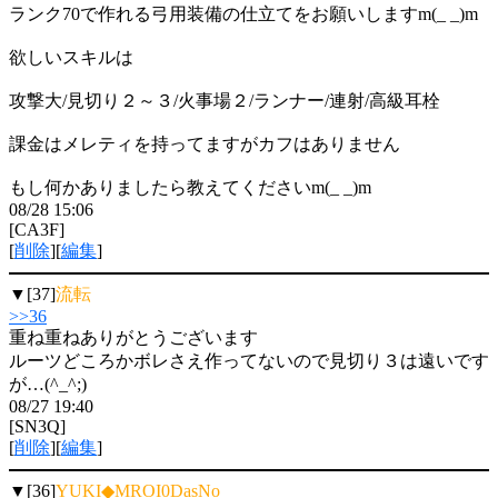
ランク70で作れる弓用装備の仕立てをお願いしますm(_ _)m
欲しいスキルは
攻撃大/見切り２～３/火事場２/ランナー/連射/高級耳栓
課金はメレティを持ってますがカフはありません
もし何かありましたら教えてくださいm(_ _)m
08/28 15:06
[CA3F]
[
削除
][
編集
]
▼[37]
流転
>>36
重ね重ねありがとうございます
ルーツどころかボレさえ作ってないので見切り３は遠いです
が…(^_^;)
08/27 19:40
[SN3Q]
[
削除
][
編集
]
▼[36]
YUKI◆MROI0DasNo