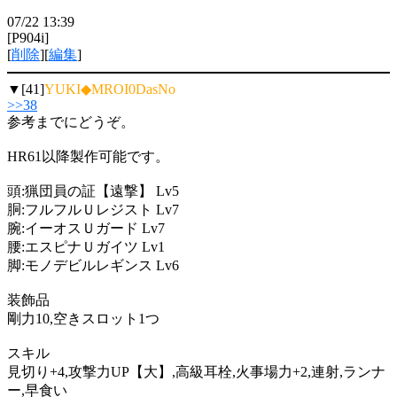
07/22 13:39
[P904i]
[
削除
][
編集
]
▼[41]
YUKI◆MROI0DasNo
>>38
参考までにどうぞ。
HR61以降製作可能です。
頭:猟団員の証【遠撃】 Lv5
胴:フルフルＵレジスト Lv7
腕:イーオスＵガード Lv7
腰:エスピナＵガイツ Lv1
脚:モノデビルレギンス Lv6
装飾品
剛力10,空きスロット1つ
スキル
見切り+4,攻撃力UP【大】,高級耳栓,火事場力+2,連射,ランナ
ー,早食い