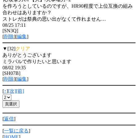
を作ろうとしているのですが、HR90程度で上位互換の組み
合わせはありますか？
ストレガは祭典の思い出がなくて作れません…
08/25 17:11
[SN3Q]
[
削除
][
編集
]
▼[32]
クリア
ありがとうございます
ミラパルで作りたいと思います
08/02 19:35
[SH07B]
[
削除
][
編集
]
[
↑
]
[次]
[前]
[
返信
]
[
一覧に戻る
]
[
HOME
]