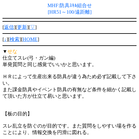
MHF:防具ｽｷﾙ組合せ
[HR51～100/遠距離]
[
返信
][
更新
][
▽
]
[
↓
][
検索
][
HOME
]
▼
せな
仕立てスレ(弓・ガン編)
単発質問と同じ感覚でいいかと思います。
ＨＲによって生産出来る防具が違う為ため必ず記載して下さ
い。
また課金防具やイベント防具の有無など条件を細かく記載し
て頂いた方が仕立て易いと思います。
【板の目的】
スレ乱立を防ぐのが目的です。また質問をしやすい場を作る
ことにより、情報交換を円滑に図れる。