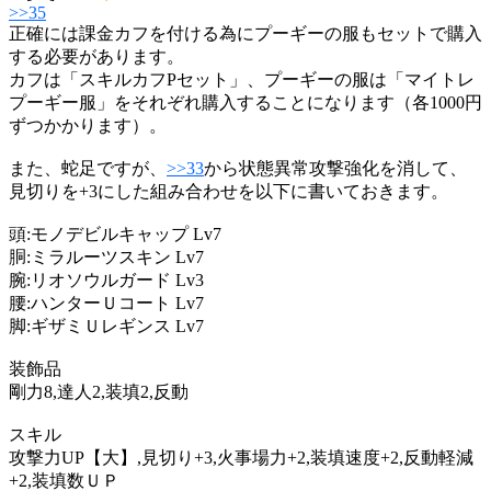
>>35
正確には課金カフを付ける為にプーギーの服もセットで購入
する必要があります。
カフは「スキルカフPセット」、プーギーの服は「マイトレ
プーギー服」をそれぞれ購入することになります（各1000円
ずつかかります）。
また、蛇足ですが、
>>33
から状態異常攻撃強化を消して、
見切りを+3にした組み合わせを以下に書いておきます。
頭:モノデビルキャップ Lv7
胴:ミラルーツスキン Lv7
腕:リオソウルガード Lv3
腰:ハンターＵコート Lv7
脚:ギザミＵレギンス Lv7
装飾品
剛力8,達人2,装填2,反動
スキル
攻撃力UP【大】,見切り+3,火事場力+2,装填速度+2,反動軽減
+2,装填数ＵＰ