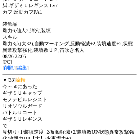
脚:ギザミＵレギンス Lv7
カフ:反動カフPA1
装飾品
剛力6,仙人2,弾穴,装填
スキル
剛力3点(大32),自動マーキング,反動軽減+2,装填速度+2,状態
異常攻撃強化,装填数ＵＰ,笛吹き名人
08/26 22:05
[PC]
[
削除
][
編集
]
▼[33]
流転
今～50にあった
ギザミＵキャップ
モノデビルレジスト
リオソウルガード
バトルＵコート
ギザミＵレギンス
で
見切り+1/装填速度+2/反動軽減+2/装填数UP/状態異常攻撃強
化/攻撃力UP【大】/火事場力+2