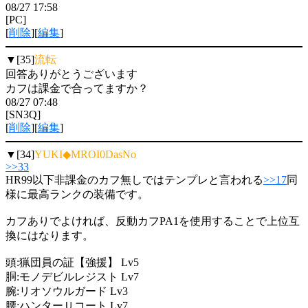
08/27 17:58
[PC]
[
削除
][
編集
]
▼[35]
流転
回答ありがとうございます
カフは課金で合ってますか？
08/27 07:48
[SN3Q]
[
削除
][
編集
]
▼[34]
YUKI◆MROI0DasNo
>>33
HR99以下非課金のカフ無しではテンプレと言われる
>>17
同
様に最高ランクの装備です。
カフありでよければ、反動カフPA1を使用することで上位互
換にはなります。
頭:猟団員の証【強援】 Lv5
胴:モノデビルレジスト Lv7
腕:リオソウルガード Lv3
腰:ハンターＵコート Lv7