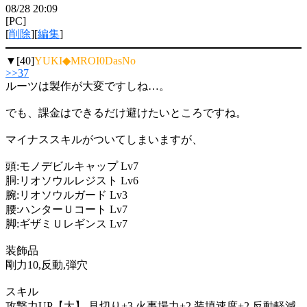
08/28 20:09
[PC]
[
削除
][
編集
]
▼[40]
YUKI◆MROI0DasNo
>>37
ルーツは製作が大変ですしね…。
でも、課金はできるだけ避けたいところですね。
マイナススキルがついてしまいますが、
頭:モノデビルキャップ Lv7
胴:リオソウルレジスト Lv6
腕:リオソウルガード Lv3
腰:ハンターＵコート Lv7
脚:ギザミＵレギンス Lv7
装飾品
剛力10,反動,弾穴
スキル
攻撃力UP【大】,見切り+3,火事場力+2,装填速度+2,反動軽減