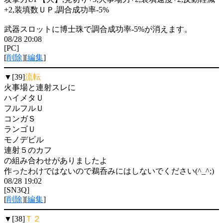
+2,装填数ＵＰ,調合成功率-5%
武器スロットに博士珠で調合成功率-5%が消えます。
08/28 20:08
[PC]
[
削除
][
編集
]
▼[39]
流転
火事場と連射スレに
ハイメタＵ
フルフルＵ
コンガＳ
ランゴＵ
モノデビル
連射５のカフ
の組み合わせがありましたよ
作ったわけではないので鵜呑みにはしないでください(^_^;)
08/28 19:02
[SN3Q]
[
削除
][
編集
]
▼[38]
Ｔ２