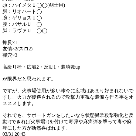
頭：ハイメタＵ◯◯(剣士用)
胴：リオハート◯
腕：ゲリョスＵ◯
腰：バサルＵ ◯
脚：ラヴァＵ ◯◯
抑反×1
友情×2(スロ2)
弾穴×3
高級耳栓・広域2・反動1・装填数up
が限界だと思われます。
ですが、火事場使用が多い昨今に広域はあまり好まれないで
すし、火力が優遇されるので攻撃力重視な装備を作る事をオ
ススメします。
それでも、サポートガンをしたいなら状態異常攻撃強化と反
動2(できれば火事場2)を付けて毒弾や麻痺弾を撃って毒や麻
痺にした方が断然喜ばれます。
03/31 20:43