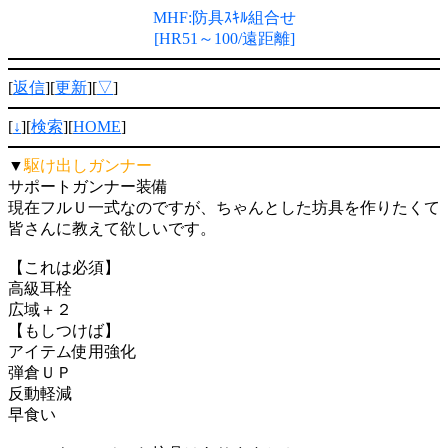
MHF:防具ｽｷﾙ組合せ
[HR51～100/遠距離]
[
返信
][
更新
][
▽
]
[
↓
][
検索
][
HOME
]
▼
駆け出しガンナー
サポートガンナー装備
現在フルＵ一式なのですが、ちゃんとした坊具を作りたくて
皆さんに教えて欲しいです。
【これは必須】
高級耳栓
広域＋２
【もしつけば】
アイテム使用強化
弾倉ＵＰ
反動軽減
早食い