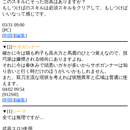
このスキルにそった坊具はありますか？
もしつけばのスキルは必須スキルをクリアして、もしつけば
いいなって感じです。
03/31 09:00
[PC]
[
削除
][
編集
]
▼[2]
サポガンナー
確かに今は猫も杓子も高火力と馬鹿のひとつ覚えなので、技
巧派は嫌煙される傾向にありますよね。
それに今は春休みで頭悪いガキが多いからサポガンナーは知
り合いと行く時だけのほうがいいかもしれません。
また、双刀主流な現状を考えれば状態異常と広域は普通に使
えます。
04/02 09:54
[912SH]
[
削除
][
編集
]
▼[1]
シーマ
全ては無理ですが…
武器スロ1使用