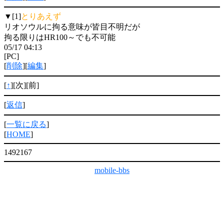
▼[1]
とりあえず
リオソウルに拘る意味が皆目不明だが
拘る限りはHR100～でも不可能
05/17 04:13
[PC]
[
削除
][
編集
]
[
↑
][次][前]
[
返信
]
[
一覧に戻る
]
[
HOME
]
1492167
mobile-bbs