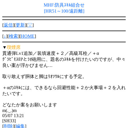
MHF:防具ｽｷﾙ組合せ
[HR51～100/遠距離]
[
返信
][
更新
][
▽
]
[
↓
][
検索
][
HOME
]
▼
喫煙席
貫通弾Lv1追加／装填速度＋２／高級耳栓／＋α
ｸﾞﾗﾋﾞﾓｽﾛｱとﾗｵ砲用に、題名のｽｷﾙを付けたいのですが、中々
良い案が浮かびません…
取り敢えず胴体と脚はﾘｵｿｳﾙにする予定。
＋αのｽｷﾙには、できるなら回避性能＋２か火事場＋２を入れ
たいです。
どなたか案をお願いします
m(._.)m
05/07 13:21
[SH33]
[
削除
][
編集
]