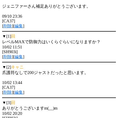
ジェニファーさん補足ありがとうございます。
09/10 23:36
[CA37]
[
削除
][
編集
]
▼[1]
回
レベルMAXで防御力はいくらぐらいになりますか？
10/02 11:51
[SH903i]
[
削除
][
編集
]
▼[2]
キャニ
爪護符なしで200ジャストだったと思います。
10/02 13:44
[CA37]
[
削除
][
編集
]
▼[3]
回
ありがとうございますm(__)m
10/02 20:20