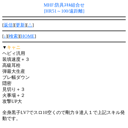
MHF:防具ｽｷﾙ組合せ
[HR51～100/遠距離]
[
返信
][
更新
][
△
]
[
↓
][
検索
][
HOME
]
▼
キャニ
ヘビィ汎用
装填速度＋３
高級耳栓
弾最大生産
ブレ幅ダウン
隠密
見切り＋３
火事場＋２
攻撃UP大
全身黒子LV7でスロ10空くので剛力９達人１で上記スキル発
動です。