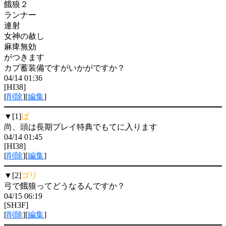
餓狼２
ランナー
連射
女神の赦し
麻痺無効
がつきます
カプ蓄装備ですがいかがですか？
04/14 01:36
[HI38]
[
削除
][
編集
]
▼[1]
ば
尚、頭は長期プレイ特典でもてに入ります
04/14 01:45
[HI38]
[
削除
][
編集
]
▼[2]
ゴリ
弓で餓狼ってどうなるんですか？
04/15 06:19
[SH3F]
[
削除
][
編集
]