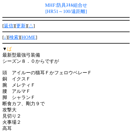
MHF:防具ｽｷﾙ組合せ
[HR51～100/遠距離]
[
返信
][
更新
][
△
]
[
↓
][
検索
][
HOME
]
▼
ば
最新型最強弓装備
シーズン８．０からですが
頭 アイルーの猫耳ＦかフェロウベレーＦ
銅 イクスＦ
腕 メレティＦ
腰 アルマＦ
脚 シャランＦ
断食カフ、剛力９で
攻撃大
見切り２
火事場２
高耳