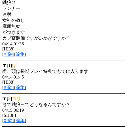
餓狼２
ランナー
連射
女神の赦し
麻痺無効
がつきます
カプ蓄装備ですがいかがですか？
04/14 01:36
[HI38]
[
削除
][
編集
]
▼[1]
ば
尚、頭は長期プレイ特典でもてに入ります
04/14 01:45
[HI38]
[
削除
][
編集
]
▼[2]
ゴリ
弓で餓狼ってどうなるんですか？
04/15 06:19
[SH3F]
[
削除
][
編集
]