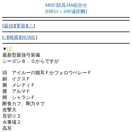
MHF:防具ｽｷﾙ組合せ
[HR51～100/遠距離]
[
返信
][
更新
][
△
]
[
↓
][
検索
][
HOME
]
▼
ば
最新型最強弓装備
シーズン８．０からですが
頭 アイルーの猫耳ＦかフェロウベレーＦ
銅 イクスＦ
腕 メレティＦ
腰 アルマＦ
脚 シャランＦ
断食カフ、剛力９で
攻撃大
見切り２
火事場２
高耳