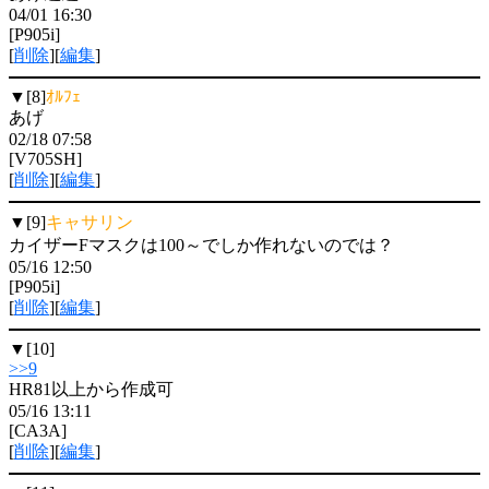
04/01 16:30
[P905i]
[
削除
][
編集
]
▼[8]
ｵﾙﾌｪ
あげ
02/18 07:58
[V705SH]
[
削除
][
編集
]
▼[9]
キャサリン
カイザーFマスクは100～でしか作れないのでは？
05/16 12:50
[P905i]
[
削除
][
編集
]
▼[10]
>>9
HR81以上から作成可
05/16 13:11
[CA3A]
[
削除
][
編集
]