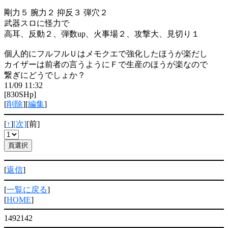
剛力５ 腕力２ 抑反３ 弾穴２
武器スロに怪力で
高耳、反動２、弾数up、火事場２、攻撃大、見切り１
個人的にフルフルＵはメモクエで強化したほうが楽だし
カイザーは前者の言うようにＦで生産のほうが楽なので
繋ぎにどうでしょか？
11/09 11:32
[830SHp]
[
削除
][
編集
]
[
↑
]
[次]
[前]
[
返信
]
[
一覧に戻る
]
[
HOME
]
1492142