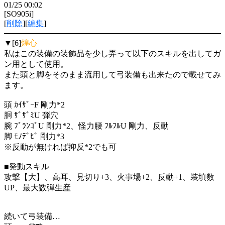
01/25 00:02
[SO905i]
[
削除
][
編集
]
▼[6]
煌心
私はこの装備の装飾品を少し弄って以下のスキルを出してガ
ン用として使用。
また頭と脚をそのまま流用して弓装備も出来たので載せてみ
ます。
頭 ｶｲｻﾞｰF 剛力*2
胴 ｻﾞｻﾞﾐU 弾穴
腕 ﾌﾞﾗﾝｺﾞU 剛力*2、怪力腰 ﾌﾙﾌﾙU 剛力、反動
脚 ﾓﾉﾃﾞﾋﾞ 剛力*3
※反動が無ければ抑反*2でも可
■発動スキル
攻撃【大】、高耳、見切り+3、火事場+2、反動+1、装填数
UP、最大数弾生産
続いて弓装備…