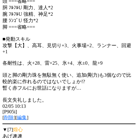
頭 ===省略===
胴 ﾌﾙﾌﾙU 剛力、達人*2
腕 ﾌﾙﾌﾙU 強精、神足*2
腰 ﾗﾝｺﾞU 怪力*2
脚 ===省略===
■発動スキル
攻撃【大】、高耳、見切り+3、火事場+2、ランナー、回避
+1
各耐性は、火+28、雷+25、氷+4、水±0、龍+9
頭と脚の剛力珠を無駄無く使い、追加(剛力)も3個なので比
較的楽に作れるのではないでしょか!?
暫く赤フルにお世話になりますが…
長文失礼しました。
02/05 10:13
[P905i]
[
削除
][
編集
]
▼[7]
煌心
あげ連連