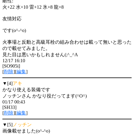
耐性:
火+22 水+10 雷+12 氷+8 龍+8
友情対応
です(o^-^o)
火事場と反動と高級耳栓の組み合わせは載って無いと思った
ので載せてみました。
見た目は悪いかもしれません(;^_^A
12/17 16:10
[SO905i]
[
削除
][
編集
]
▼[4]
アキ
かなり使える装備です
ノッチンさん かなり役だってます(^O^)
01/17 00:43
[SH33]
[
削除
][
編集
]
▼[5]
ノッチン
画像載せました(o^-^o)