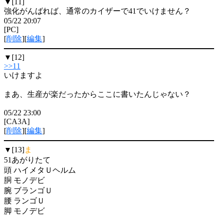
▼[11]
強化がんばれば、通常のカイザーで41でいけません？
05/22 20:07
[PC]
[
削除
][
編集
]
▼[12]
>>11
いけますよ
まあ、生産が楽だったからここに書いたんじゃない？
05/22 23:00
[CA3A]
[
削除
][
編集
]
▼[13]
ま
51あがりたて
頭 ハイメタＵヘルム
胴 モノデビ
腕 ブランゴＵ
腰 ランゴＵ
脚 モノデビ