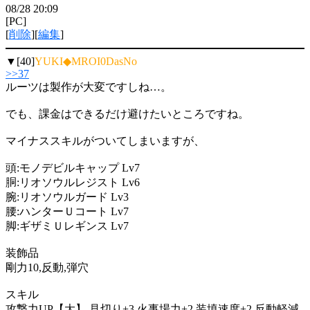
08/28 20:09
[PC]
[
削除
][
編集
]
▼[40]
YUKI◆MROI0DasNo
>>37
ルーツは製作が大変ですしね…。
でも、課金はできるだけ避けたいところですね。
マイナススキルがついてしまいますが、
頭:モノデビルキャップ Lv7
胴:リオソウルレジスト Lv6
腕:リオソウルガード Lv3
腰:ハンターＵコート Lv7
脚:ギザミＵレギンス Lv7
装飾品
剛力10,反動,弾穴
スキル
攻撃力UP【大】,見切り+3,火事場力+2,装填速度+2,反動軽減