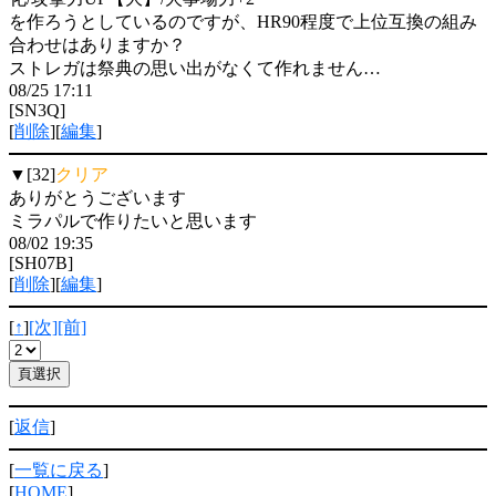
を作ろうとしているのですが、HR90程度で上位互換の組み
合わせはありますか？
ストレガは祭典の思い出がなくて作れません…
08/25 17:11
[SN3Q]
[
削除
][
編集
]
▼[32]
クリア
ありがとうございます
ミラパルで作りたいと思います
08/02 19:35
[SH07B]
[
削除
][
編集
]
[
↑
]
[次]
[前]
[
返信
]
[
一覧に戻る
]
[
HOME
]