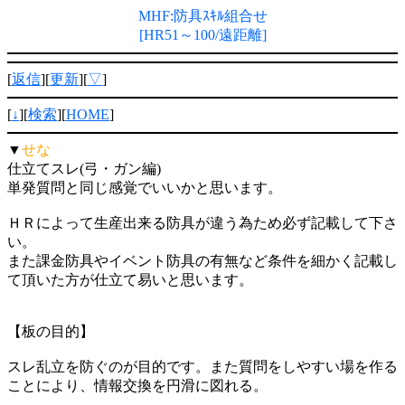
MHF:防具ｽｷﾙ組合せ
[HR51～100/遠距離]
[
返信
][
更新
][
▽
]
[
↓
][
検索
][
HOME
]
▼
せな
仕立てスレ(弓・ガン編)
単発質問と同じ感覚でいいかと思います。
ＨＲによって生産出来る防具が違う為ため必ず記載して下さ
い。
また課金防具やイベント防具の有無など条件を細かく記載し
て頂いた方が仕立て易いと思います。
【板の目的】
スレ乱立を防ぐのが目的です。また質問をしやすい場を作る
ことにより、情報交換を円滑に図れる。