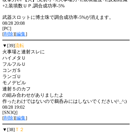
+2,装填数ＵＰ,調合成功率-5%
武器スロットに博士珠で調合成功率-5%が消えます。
08/28 20:08
[PC]
[
削除
][
編集
]
▼[39]
流転
火事場と連射スレに
ハイメタＵ
フルフルＵ
コンガＳ
ランゴＵ
モノデビル
連射５のカフ
の組み合わせがありましたよ
作ったわけではないので鵜呑みにはしないでください(^_^;)
08/28 19:02
[SN3Q]
[
削除
][
編集
]
▼[38]
Ｔ２