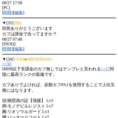
08/27 17:58
[PC]
[
削除
][
編集
]
▼[35]
流転
回答ありがとうございます
カフは課金で合ってますか？
08/27 07:48
[SN3Q]
[
削除
][
編集
]
▼[34]
YUKI◆MROI0DasNo
>>33
HR99以下非課金のカフ無しではテンプレと言われる
>>17
同
様に最高ランクの装備です。
カフありでよければ、反動カフPA1を使用することで上位互
換にはなります。
頭:猟団員の証【強援】 Lv5
胴:モノデビルレジスト Lv7
腕:リオソウルガード Lv3
腰:ハンターＵコート Lv7