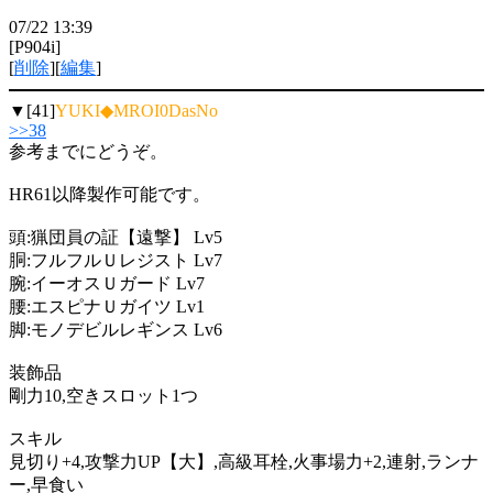
07/22 13:39
[P904i]
[
削除
][
編集
]
▼[41]
YUKI◆MROI0DasNo
>>38
参考までにどうぞ。
HR61以降製作可能です。
頭:猟団員の証【遠撃】 Lv5
胴:フルフルＵレジスト Lv7
腕:イーオスＵガード Lv7
腰:エスピナＵガイツ Lv1
脚:モノデビルレギンス Lv6
装飾品
剛力10,空きスロット1つ
スキル
見切り+4,攻撃力UP【大】,高級耳栓,火事場力+2,連射,ランナ
ー,早食い