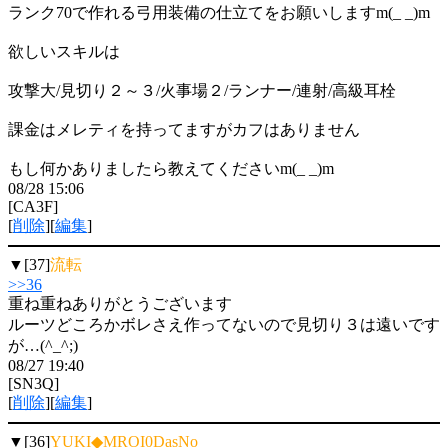
ランク70で作れる弓用装備の仕立てをお願いしますm(_ _)m
欲しいスキルは
攻撃大/見切り２～３/火事場２/ランナー/連射/高級耳栓
課金はメレティを持ってますがカフはありません
もし何かありましたら教えてくださいm(_ _)m
08/28 15:06
[CA3F]
[
削除
][
編集
]
▼[37]
流転
>>36
重ね重ねありがとうございます
ルーツどころかボレさえ作ってないので見切り３は遠いです
が…(^_^;)
08/27 19:40
[SN3Q]
[
削除
][
編集
]
▼[36]
YUKI◆MROI0DasNo