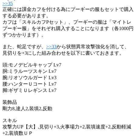
>>35
正確には課金カフを付ける為にプーギーの服もセットで購入
する必要があります。
カフは「スキルカフPセット」、プーギーの服は「マイトレ
プーギー服」をそれぞれ購入することになります（各1000円
ずつかかります）。
また、蛇足ですが、
>>33
から状態異常攻撃強化を消して、
見切りを+3にした組み合わせを以下に書いておきます。
頭:モノデビルキャップ Lv7
胴:ミラルーツスキン Lv7
腕:リオソウルガード Lv3
腰:ハンターＵコート Lv7
脚:ギザミＵレギンス Lv7
装飾品
剛力8,達人2,装填2,反動
スキル
攻撃力UP【大】,見切り+3,火事場力+2,装填速度+2,反動軽減
+2,装填数ＵＰ