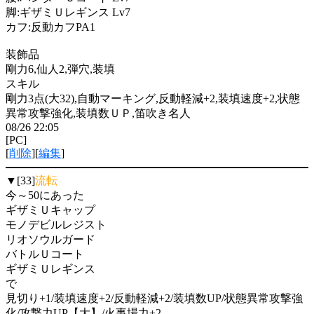
脚:ギザミＵレギンス Lv7
カフ:反動カフPA1
装飾品
剛力6,仙人2,弾穴,装填
スキル
剛力3点(大32),自動マーキング,反動軽減+2,装填速度+2,状態
異常攻撃強化,装填数ＵＰ,笛吹き名人
08/26 22:05
[PC]
[
削除
][
編集
]
▼[33]
流転
今～50にあった
ギザミＵキャップ
モノデビルレジスト
リオソウルガード
バトルＵコート
ギザミＵレギンス
で
見切り+1/装填速度+2/反動軽減+2/装填数UP/状態異常攻撃強
化/攻撃力UP【大】/火事場力+2