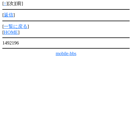
[
↑
][次][前]
[
返信
]
[
一覧に戻る
]
[
HOME
]
1492196
mobile-bbs