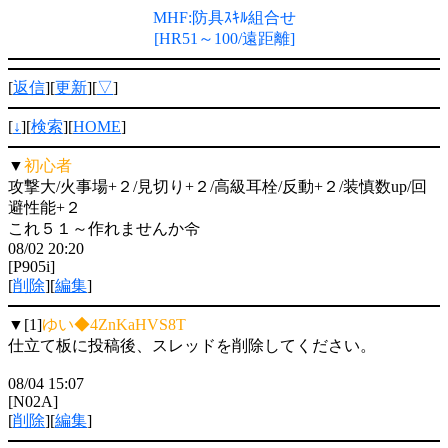
MHF:防具ｽｷﾙ組合せ
[HR51～100/遠距離]
[
返信
][
更新
][
▽
]
[
↓
][
検索
][
HOME
]
▼
初心者
攻撃大/火事場+２/見切り+２/高級耳栓/反動+２/装慎数up/回
避性能+２
これ５１～作れませんか令
08/02 20:20
[P905i]
[
削除
][
編集
]
▼[1]
ゆい◆4ZnKaHVS8T
仕立て板に投稿後、スレッドを削除してください。
08/04 15:07
[N02A]
[
削除
][
編集
]