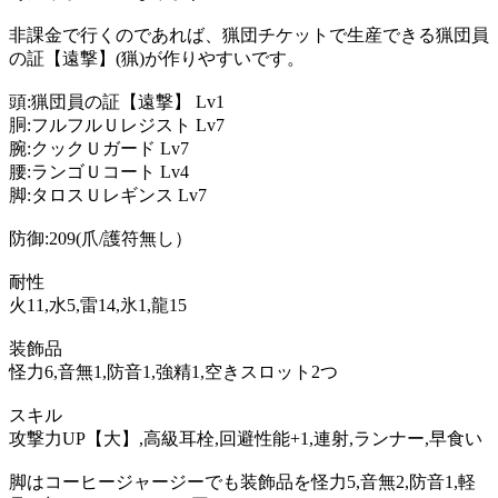
非課金で行くのであれば、猟団チケットで生産できる猟団員
の証【遠撃】(猟)が作りやすいです。
頭:猟団員の証【遠撃】 Lv1
胴:フルフルＵレジスト Lv7
腕:クックＵガード Lv7
腰:ランゴＵコート Lv4
脚:タロスＵレギンス Lv7
防御:209(爪/護符無し）
耐性
火11,水5,雷14,氷1,龍15
装飾品
怪力6,音無1,防音1,強精1,空きスロット2つ
スキル
攻撃力UP【大】,高級耳栓,回避性能+1,連射,ランナー,早食い
脚はコーヒージャージーでも装飾品を怪力5,音無2,防音1,軽