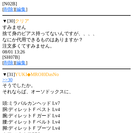
[N02B]
[
削除
][
編集
]
▼[30]
クリア
すみません
捨て身のピアス持ってないんですが、、、、
なにか代用できるものはありますか？
注文多くてすみません。
08/01 13:26
[SH07B]
[
削除
][
編集
]
▼[31]
YUKI◆MROI0DasNo
>>30
そうでしたか。
それならば、オーソドックスに、
頭:ミラバルカンヘッド Lv7
胴:ディレットＦベスト Lv4
腕:ディレットＦガード Lv4
腰:ディレットＦベルト Lv4
脚:ディレットＦブーツ Lv4