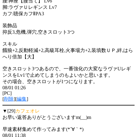
腰:神座【腰当て】 Lv6
脚:ラヴァＵレギンス Lv7
カフ:聴保カフⅡPA3
装飾品
抑反3,危機,弾穴,空きスロット3つ
スキル
餓狼+2,反動軽減+2,高級耳栓,火事場力+2,装填数ＵＰ,絆,はら
へり倍加【大】
空きスロット3つあるので、一番強化の大変なラヴァUレギ
ンスをLv1で止めてしまうのもよいかと思います。
その場合、空きスロットが1つになります。
08/01 01:26
[PC]
[
削除
][
編集
]
▼[29]
カフェオレ
お早い返答ありがとうございますm(__)m
早速素材集めて作ってみます(*´∀｀*)
08/01 11:38