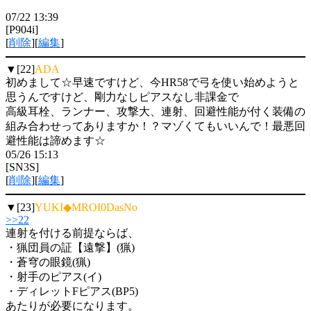
07/22 13:39
[P904i]
[
削除
][
編集
]
▼[22]
ADA
初めまして☆早速ですけど、今HR58で弓を使い始めようと
思うんですけど、剛力なしピアスなし非課金で
高級耳栓、ランナー、攻撃大、連射、回避性能が付く装備の
組み合わせってありますか！？マゾくてもいいんで！最悪回
避性能は諦めます☆
05/26 15:13
[SN3S]
[
削除
][
編集
]
▼[23]
YUKI◆MROI0DasNo
>>22
連射を付ける前提ならば、
・猟団員の証【遠撃】(猟)
・蒼穹の眼鏡(猟)
・射手のピアス(イ)
・ディレットFピアス(BP5)
あたりが必要になります。