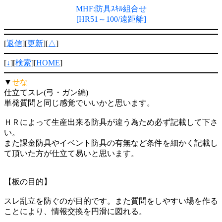
MHF:防具ｽｷﾙ組合せ
[HR51～100/遠距離]
[
返信
][
更新
][
△
]
[
↓
][
検索
][
HOME
]
▼
せな
仕立てスレ(弓・ガン編)
単発質問と同じ感覚でいいかと思います。
ＨＲによって生産出来る防具が違う為ため必ず記載して下さ
い。
また課金防具やイベント防具の有無など条件を細かく記載し
て頂いた方が仕立て易いと思います。
【板の目的】
スレ乱立を防ぐのが目的です。また質問をしやすい場を作る
ことにより、情報交換を円滑に図れる。