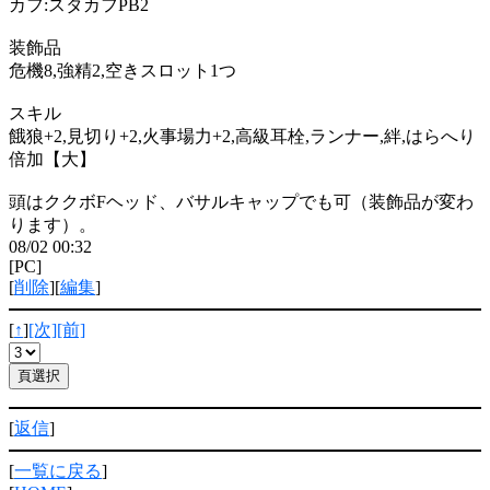
カフ:スタカフPB2
装飾品
危機8,強精2,空きスロット1つ
スキル
餓狼+2,見切り+2,火事場力+2,高級耳栓,ランナー,絆,はらへり
倍加【大】
頭はククボFヘッド、バサルキャップでも可（装飾品が変わ
ります）。
08/02 00:32
[PC]
[
削除
][
編集
]
[
↑
]
[次]
[前]
[
返信
]
[
一覧に戻る
]