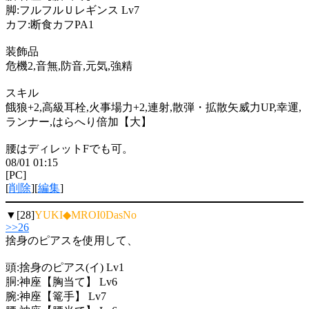
脚:フルフルＵレギンス Lv7
カフ:断食カフPA1
装飾品
危機2,音無,防音,元気,強精
スキル
餓狼+2,高級耳栓,火事場力+2,連射,散弾・拡散矢威力UP,幸運,
ランナー,はらへり倍加【大】
腰はディレットFでも可。
08/01 01:15
[PC]
[
削除
][
編集
]
▼[28]
YUKI◆MROI0DasNo
>>26
捨身のピアスを使用して、
頭:捨身のピアス(イ) Lv1
胴:神座【胸当て】 Lv6
腕:神座【篭手】 Lv7