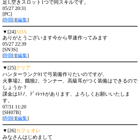
足1,空きスロット1つで同スキルです。
05/27 20:31
[PC]
[
削除
][
編集
]
▼[24]
ADA
ありがとうございます今から早速作ってみます
05/27 22:39
[SN3S]
[
削除
][
編集
]
▼[25]
クリア
ハンターランク91で弓装備作りたいのですが、
火事場2、餓狼2、ランナー、高級耳がつく装備はできるので
しょうか？
課金はｽﾃﾉ、ﾃﾞｨﾚｯﾄがあります、よろしくお願いいたしま
す。
07/31 11:20
[SH07B]
[
削除
][
編集
]
▼[26]
カフェオレ
みなさんはじめまして