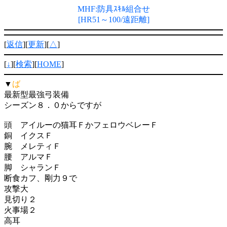
MHF:防具ｽｷﾙ組合せ
[HR51～100/遠距離]
[
返信
][
更新
][
△
]
[
↓
][
検索
][
HOME
]
▼
ば
最新型最強弓装備
シーズン８．０からですが
頭 アイルーの猫耳ＦかフェロウベレーＦ
銅 イクスＦ
腕 メレティＦ
腰 アルマＦ
脚 シャランＦ
断食カフ、剛力９で
攻撃大
見切り２
火事場２
高耳