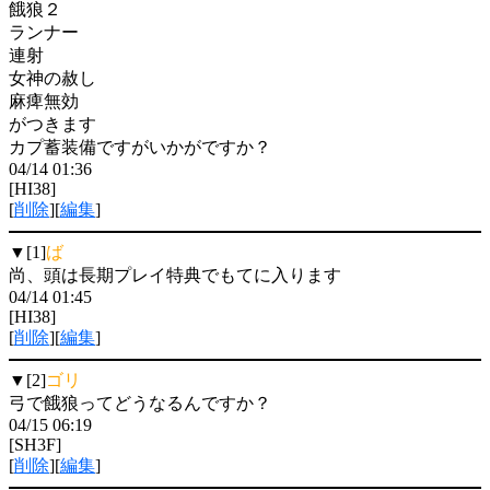
餓狼２
ランナー
連射
女神の赦し
麻痺無効
がつきます
カプ蓄装備ですがいかがですか？
04/14 01:36
[HI38]
[
削除
][
編集
]
▼[1]
ば
尚、頭は長期プレイ特典でもてに入ります
04/14 01:45
[HI38]
[
削除
][
編集
]
▼[2]
ゴリ
弓で餓狼ってどうなるんですか？
04/15 06:19
[SH3F]
[
削除
][
編集
]