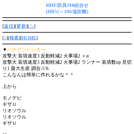
MHF:防具ｽｷﾙ組合せ
[HR51～100/遠距離]
[
返信
][
更新
][
△
]
[
↓
][
検索
][
HOME
]
▼
ハナクソハンター
攻撃大 装填速度3 反動軽減2 火事場2 ＋α
攻撃大 装填速度3 反動軽減2 火事場2 ランナー 装填数up 見切
り1 最大生産 調合-5％
こんなんは簡単に作れるかな＾＾
上から
モノデビ
ギザＵ
リオソウル
リオソウル
ギザＵ