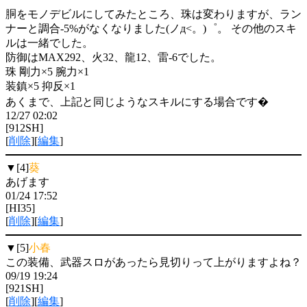
胴をモノデビルにしてみたところ、珠は変わりますが、ラン
ナーと調合-5%がなくなりました(ノд<。)゜。 その他のスキ
ルは一緒でした。
防御はMAX292、火32、龍12、雷-6でした。
珠 剛力×5 腕力×1
装鎮×5 抑反×1
あくまで、上記と同じようなスキルにする場合です�
12/27 02:02
[912SH]
[
削除
][
編集
]
▼[4]
葵
あげます
01/24 17:52
[HI35]
[
削除
][
編集
]
▼[5]
小春
この装備、武器スロがあったら見切りって上がりますよね？
09/19 19:24
[921SH]
[
削除
][
編集
]