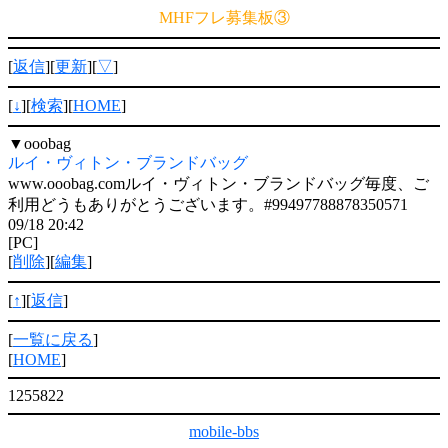
MHFフレ募集板③
[
返信
][
更新
][
▽
]
[
↓
][
検索
][
HOME
]
▼
ooobag
ルイ・ヴィトン・ブランドバッグ
www.ooobag.comルイ・ヴィトン・ブランドバッグ毎度、ご
利用どうもありがとうございます。#99497788878350571
09/18 20:42
[PC]
[
削除
][
編集
]
[
↑
][
返信
]
[
一覧に戻る
]
[
HOME
]
1255822
mobile-bbs