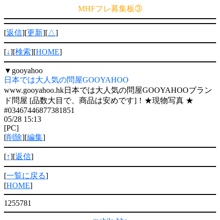
MHFフレ募集板③
[
返信
][
更新
][
△
]
[
↓
][
検索
][
HOME
]
▼
gooyahoo
日本では大人気の問屋GOOYAHOO
www.gooyahoo.hk日本では大人気の問屋GOOYAHOOブラン
ド問屋 [品数大目で、商品は安めです]！★現物写真 ★
#03467446877381851
05/28 15:13
[PC]
[
削除
][
編集
]
[
↑
][
返信
]
[
一覧に戻る
]
[
HOME
]
1255781