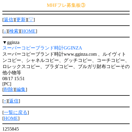
MHFフレ募集板③
[
返信
][
更新
][
▽
]
[
↓
][
検索
][
HOME
]
▼
gginza
スーパーコピーブランド時計GGINZA
スーパーコピーブランド時計www.gginza.com 、ルイヴィト
ンコピー、シャネルコピー、グッチコピー、コーチコピー、
ロレックスコピー、プラダコピー、ブルガリ財布コピーその
他小物等
08/17 15:51
[PC]
[
削除
][
編集
]
[
↑
][
返信
]
[
一覧に戻る
]
[
HOME
]
1255845