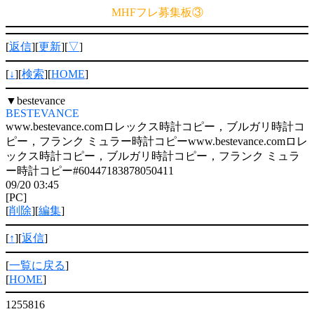
MHFフレ募集板③
[
返信
][
更新
][
▽
]
[
↓
][
検索
][
HOME
]
▼
bestevance
BESTEVANCE
www.bestevance.comロレックス時計コピー，ブルガリ時計コ
ピー，フランク ミュラー時計コピーwww.bestevance.comロレ
ックス時計コピー，ブルガリ時計コピー，フランク ミュラ
ー時計コピー#60447183878050411
09/20 03:45
[PC]
[
削除
][
編集
]
[
↑
][
返信
]
[
一覧に戻る
]
[
HOME
]
1255816