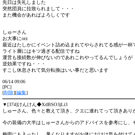
先日は失礼しました
突然団員に拉致られまして・・・
また機会があればよろしくです
しゅーさん
お大事にorz
最近はたしかにイベント詰め込まれてやらされてる感が一杯
ライト層にはキツ過ぎる配信ですね
運営も接続数が伸びないのであれこれやってるんでしょうが
逆効果ですね・・・
すこし休息されて気分転換はいい事だと思います
06/14 09:06
[PC]
[
削除
][
編集
]
▼[374]
けんけん◆XdBSO3jLi3
しゅーさん、色々と教えて頂き、クエに連れてって頂きありがと
今の装備の大半はしゅーさんからのアドバイスを参考にし、
梅雨にも入ったし、暑くなりますがお体にだけは気を付けて