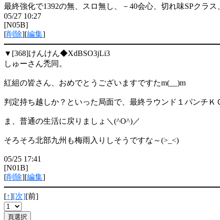
最終強化で1392の無、スロ無し、－40会心、切れ味SPクラ
05/27 10:27
[N05B]
[
削除
][
編集
]
▼[368]
けんけん◆XdBSO3jLi3
しゅーさん禿同。
紅組の皆さん、おめでとうございますですたm(__)m
判定持ち越しか？といった局面で、最終ラウンド１パンチＫ
ま、普通の生活に戻りましょ＼(^O^)／
そろそろ北部九州も梅雨入りしそうですな～(>_<)
05/25 17:41
[N01B]
[
削除
][
編集
]
[
↑
]
[次]
[前]