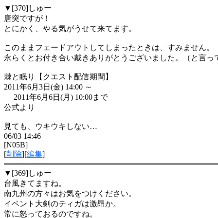
▼[370]
しゅー
唐突ですが！
とにかく、やる気がうせて来てます。
このままフェードアウトしてしまったときは、すみません。
永らくとお付き合い戴きありがとうございました。（と言っ
棘と眠り【クエスト配信期間】
2011年6月3日(金) 14:00 ～
2011年6月6日(月) 10:00まで
公式より
見ても、ウキウキしない…
06/03 14:46
[N05B]
[
削除
][
編集
]
▼[369]
しゅー
台風きてますね。
南九州の方々はお気をつけください。
イベント大剣のティガは激昂か。
常に怒っておるのですね。