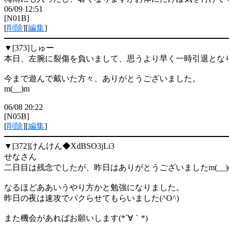
06/09 12:51
[N01B]
[
削除
][
編集
]
▼[373]
しゅー
本日、左腕に裂傷を負いまして、思うより早く一時引退とな
今まで遊んで戴いた方々、ありがとうございました。
m(__)m
06/08 20:22
[N05B]
[
削除
][
編集
]
▼[372]
けんけん◆XdBSO3jLi3
せなさん
二日目は残念でしたが、昨日はありがとうございましたm(__)
なるほどああいうやり方かと勉強になりました。
昨日の夜は速攻でパクらせてもらいました(^O^)
また機会があればお願いします(*´∀｀*)