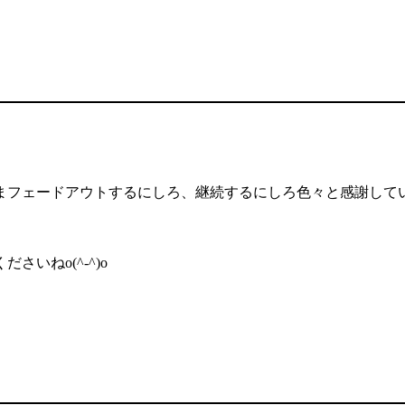
まフェードアウトするにしろ、継続するにしろ色々と感謝して
いねo(^-^)o