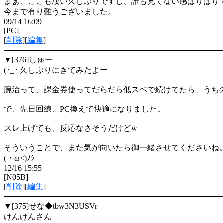
まぁ、ここも凄い久しぶりですし、誰も見てない感ばりばり
今まで有り難うございました。
09/14 16:09
[PC]
[
削除
][
編集
]
▼[376]
しゅー
(･_･|久しぶりにきてみたよー
腕治って、課金券使ってだらだら低スペで続けてたら、うち
で、先日回線、PC換えて快適になりました。
スレ上げても、反応なさそうだけどw
そういうことで、また気が向いたら御一緒させてくださいね
(・ω<)ﾉｼ
12/16 15:55
[N05B]
[
削除
][
編集
]
▼[375]
せな◆tbw3N3USVr
けんけんさん