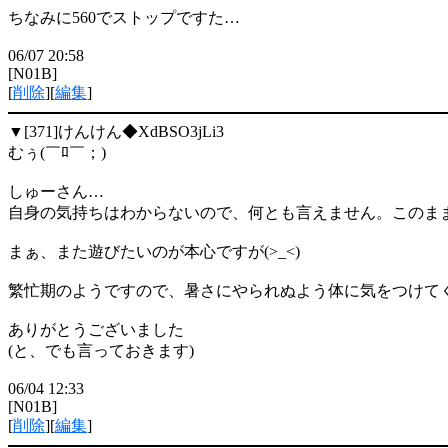
ちなみに560でストップですた…
06/07 20:58
[N01B]
[
削除
][
編集
]
▼[371]
けんけん◆XdBSO3jLi3
むぅ(￣ﾛ￣；)
しゅーさん…
自身の気持ちはわからないので、何とも言えません。このま
まぁ、また遊びたいのが本心ですが(>_<)
繁忙期のようですので、暑さにやられぬよう体に気をつけてくださ
ありがとうございました
(と、でも言っておきます)
06/04 12:33
[N01B]
[
削除
][
編集
]