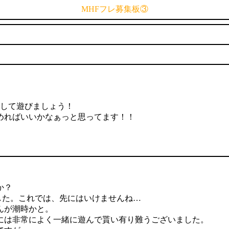
MHFフレ募集板③
ﾌして遊びましょう！
めればいいかなぁっと思ってます！！
か？
した。これでは、先にはいけませんね…
んが潮時かと。
には非常によく一緒に遊んで貰い有り難うございました。