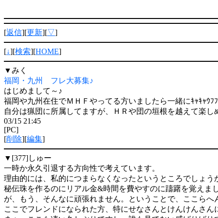
[
返信
][
更新
][
▽
]
[
↓
][
検索
][
HOME
]
▼
みく
福岡・九州 フレ大募集♪
はじめまして～♪
福岡や九州在住でＭＨＦやってる方いましたら一緒にｷｬｷｬｳﾌ
自分は猟団に所属してますが、ＨＲや団の垣根を越えて楽し
03/15 21:45
[PC]
[
削除
][
編集
]
▼[377]
しゅー
一時か永久引退する方向性で考えています。
理由的には、私的につまらなくなったというところでしょう
秘伝珠を作るのにリアル金&時間を費やすのに躊躇を覚えま
が、もう、そんなに頑張れません。ということで、ここらへ
ここでフレンドになられた方、特にせなさんとけんけんさん